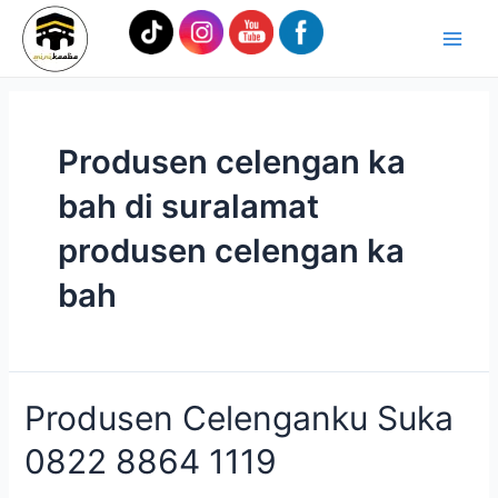
Lewati
Main
ke
Men
konten
Produsen celengan ka
bah di suralamat
produsen celengan ka
bah
Produsen
Produsen Celenganku Suka
Celenganku
0822 8864 1119
Suka
0822