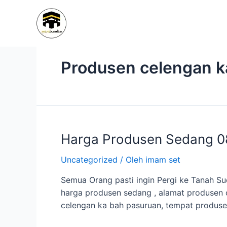
Lewati
ke
konten
Produsen celengan ka
Harga
Harga Produsen Sedang 0
Produsen
Uncategorized
/ Oleh
imam set
Sedang
0822
Semua Orang pasti ingin Pergi ke Tanah 
8864
harga produsen sedang , alamat produsen 
1119
celengan ka bah pasuruan, tempat produse