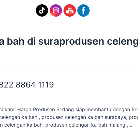
 bah di suraprodusen celeng
822 8864 1119
Suci,kami Harga Produsen Sedang siap membantu dengan Pr
celengan ka bah , produsen celengan ka bah surabaya, pro
n celengan ka bah, produsen celengan ka bah malang , …