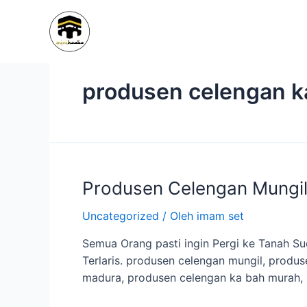
Lewati
ke
konten
produsen celengan k
Produsen
Produsen Celengan Mungil
Celengan
Uncategorized
/ Oleh
imam set
Mungil
0822
Semua Orang pasti ingin Pergi ke Tanah 
8864
Terlaris. produsen celengan mungil, produ
1119
madura, produsen celengan ka bah murah, 