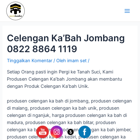
Lewati
Navigasi
Main
ke
pos
Men
konten
Celengan Ka’Bah Jombang
0822 8864 1119
Tinggalkan Komentar
/ Oleh
imam set
/
Setiap Orang pasti ingin Pergi ke Tanah Suci, Kami
Produsen Celengan Ka’bah Jombang akan membantu
dengan Produk Celengan Ka’bah Unik.
produsen celengan ka bah di jombang, produsen celengan
di malang, produsen celengan ka bah unik, produsen
celengan di nganjuk, harga produsen celengan ka bah di
madura, produsen celengan ka bah blitar, produsen
celengan ka bah gresik, produsen celengan ka bah jember,
produsen celengan ka bah kediri, produsen celengan ka