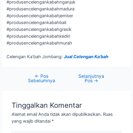
#produsencelengankabahnganjuk
#produsencelengankabahmadura
#produsencelengankabahjember
#produsencelengankabahbali
#produsencelengankabahgresik
#produsencelengankabahkediri
#produsencelengankabahmurah
Celengan Ka’bah Jombang:
Jual Celengan Ka’bah
←
Pos
Selanjutnya
Sebelumnya
Pos
→
Tinggalkan Komentar
Alamat email Anda tidak akan dipublikasikan.
Ruas
yang wajib ditandai
*