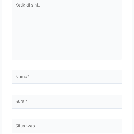
Ketik
di
sini..
Nama*
Surel*
Situs
web