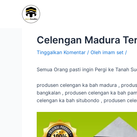
Lewati
Navigasi
ke
pos
konten
Celengan Madura Te
Tinggalkan Komentar
/ Oleh
imam set
/
Semua Orang pasti ingin Pergi ke Tanah 
produsen celengan ka bah madura , produ
bangkalan , produsen celengan ka bah pame
celengan ka bah situbondo , produsen cel