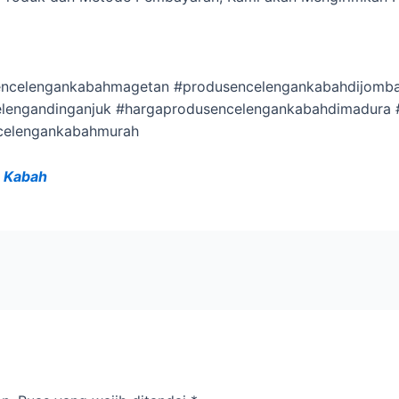
ncelengankabahmagetan #produsencelengankabahdijomba
elengandinganjuk #hargaprodusencelengankabahdimadura
ncelengankabahmurah
 Kabah