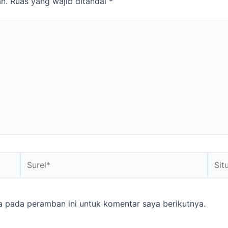
n.
Ruas yang wajib ditandai
*
Surel*
Situs
web
a pada peramban ini untuk komentar saya berikutnya.