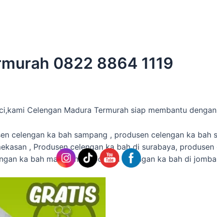
rmurah 0822 8864 1119
Suci,kami Celengan Madura Termurah siap membantu dengan
sen celengan ka bah sampang , produsen celengan ka bah 
kasan , Produsen celengan ka bah di surabaya, produsen c
engan ka bah magetan , produsen celengan ka bah di jomb