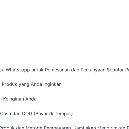
atau Whatssapp untuk Pemesanan dan Pertanyaan Seputar 
lih Produk yang Anda Inginkan
ai Keinginan Anda
, Cash dan COD {Bayar di Tempat}
l Produk dan Metode Pembayaran, Kami akan Mengirimkan 