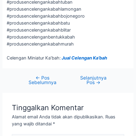
#produsencelengankabahtuban
#produsencelengankabahlamongan
#produsencelengankabahbojonegoro
#produsencelengankabahbatu
#produsencelengankabahblitar
#produsencelenganbentukkabah
#produsencelengankabahmurah
Celengan Miniatur Ka’bah:
Jual Celengan Ka’bah
←
Pos
Selanjutnya
Sebelumnya
Pos
→
Tinggalkan Komentar
Alamat email Anda tidak akan dipublikasikan.
Ruas
yang wajib ditandai
*