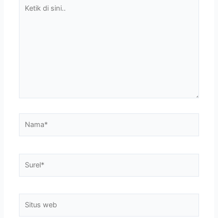
Ketik
di
sini..
Nama*
Surel*
Situs
web