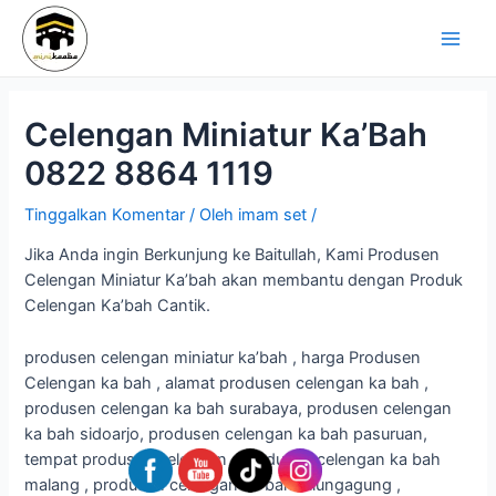
Lewati
Navigasi
Main
ke
pos
Men
konten
Celengan Miniatur Ka’Bah
0822 8864 1119
Tinggalkan Komentar
/ Oleh
imam set
/
Jika Anda ingin Berkunjung ke Baitullah, Kami Produsen
Celengan Miniatur Ka’bah akan membantu dengan Produk
Celengan Ka’bah Cantik.
produsen celengan miniatur ka’bah , harga Produsen
Celengan ka bah , alamat produsen celengan ka bah ,
produsen celengan ka bah surabaya, produsen celengan
ka bah sidoarjo, produsen celengan ka bah pasuruan,
tempat produsen celengan , produsen celengan ka bah
malang , produsen celengan ka bah tulungagung ,