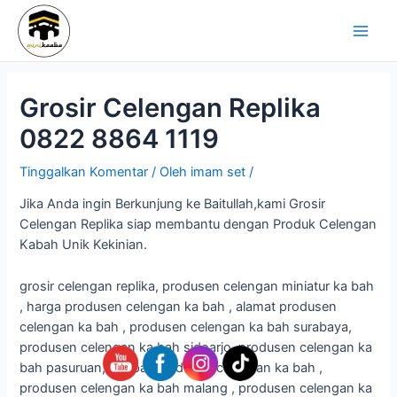
Lewati
Navigasi
Main
ke
pos
Men
konten
Grosir Celengan Replika
0822 8864 1119
Tinggalkan Komentar
/ Oleh
imam set
/
Jika Anda ingin Berkunjung ke Baitullah,kami Grosir
Celengan Replika siap membantu dengan Produk Celengan
Kabah Unik Kekinian.
grosir celengan replika, produsen celengan miniatur ka bah
, harga produsen celengan ka bah , alamat produsen
celengan ka bah , produsen celengan ka bah surabaya,
produsen celengan ka bah sidoarjo, produsen celengan ka
bah pasuruan, tempat produsen celengan ka bah ,
produsen celengan ka bah malang , produsen celengan ka