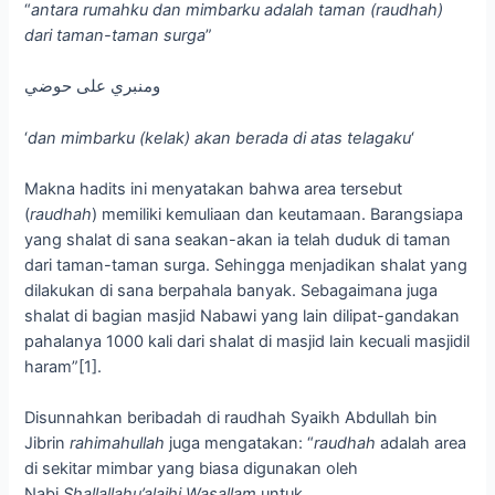
“
antara rumahku dan mimbarku adalah taman (raudhah)
dari taman-taman surga
”
ومنبري على حوضي
‘
dan mimbarku (kelak) akan berada di atas telagaku
‘
Makna hadits ini menyatakan bahwa area tersebut
(
raudhah
) memiliki kemuliaan dan keutamaan. Barangsiapa
yang shalat di sana seakan-akan ia telah duduk di taman
dari taman-taman surga. Sehingga menjadikan shalat yang
dilakukan di sana berpahala banyak. Sebagaimana juga
shalat di bagian masjid Nabawi yang lain dilipat-gandakan
pahalanya 1000 kali dari shalat di masjid lain kecuali masjidil
haram”[1].
Disunnahkan beribadah di raudhah Syaikh Abdullah bin
Jibrin
rahimahullah
juga mengatakan: “
raudhah
adalah area
di sekitar mimbar yang biasa digunakan oleh
Nabi
Shallallahu’alaihi Wasallam
untuk