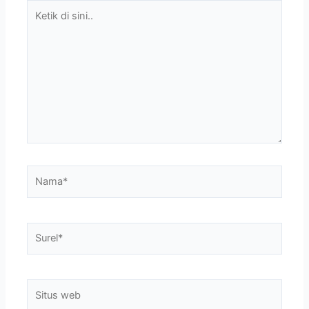
Ketik
di
sini..
Nama*
Surel*
Situs
web