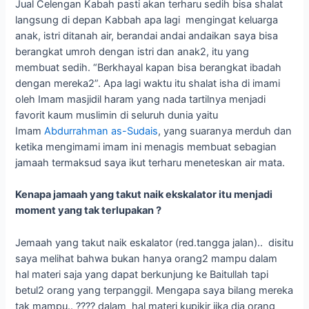
Jual Celengan Kabah pasti akan terharu sedih bisa shalat
langsung di depan Kabbah apa lagi mengingat keluarga
anak, istri ditanah air, berandai andai andaikan saya bisa
berangkat umroh dengan istri dan anak2, itu yang
membuat sedih. “Berkhayal kapan bisa berangkat ibadah
dengan mereka2”. Apa lagi waktu itu shalat isha di imami
oleh Imam masjidil haram yang nada tartilnya menjadi
favorit kaum muslimin di seluruh dunia yaitu
Imam
Abdurrahman as-Sudais
, yang suaranya merduh dan
ketika mengimami imam ini menagis membuat sebagian
jamaah termaksud saya ikut terharu meneteskan air mata.
Kenapa jamaah yang takut naik ekskalator itu menjadi
moment yang tak terlupakan ?
Jemaah yang takut naik eskalator (red.tangga jalan).. disitu
saya melihat bahwa bukan hanya orang2 mampu dalam
hal materi saja yang dapat berkunjung ke Baitullah tapi
betul2 orang yang terpanggil. Mengapa saya bilang mereka
tak mampu.. ???? dalam hal materi kupikir jika dia orang