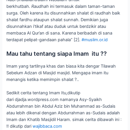
berkhutbah.
Raudhah
ini termasuk dalam taman-taman
surga. Oleh karena itu disunnahkan shalat di raudhah baik
shalat fardhu ataupun shalat sunnah. Demikian juga
disunnahkan i’tikaf atau duduk untuk berdzikir atau
membaca Al Qur’an di sana. Karena beribadah di sana
terdapat pelipat-gandaan pahala” [2].
#muslim.or.id
Mau tahu tentang siapa Imam itu ??
Imam yang tartilnya khas dan biasa kita dengar Tilawah
Sebelum Adzan di Masjid masjid. Mengapa imam itu
menangis ketika memimpin shalat ?..
Sedikit cerita tentang Imam Itu,dikutip
dari djadja.wordpress.com namanya Asy-Syaikh
Abdurrahman bin Abdul Aziz bin Muhammad as-Sudais
atau lebih dikenal dengan Abdurrahman as-Sudais adalah
Imam dan Khatib Masjidil Haram. simak cerita dibawah ini :
!! dikutip dari
wajibbaca.com