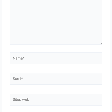
di
sini..
Nama*
Surel*
Situs
web