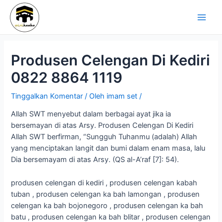
Lewati
Navigasi
Main
ke
pos
Men
konten
Produsen Celengan Di Kediri
0822 8864 1119
Tinggalkan Komentar
/ Oleh
imam set
/
Allah SWT menyebut dalam berbagai ayat jika ia
bersemayan di atas Arsy. Produsen Celengan Di Kediri
Allah SWT berfirman, “Sungguh Tuhanmu (adalah) Allah
yang menciptakan langit dan bumi dalam enam masa, lalu
Dia bersemayam di atas Arsy. (QS al-A’raf [7]: 54).
produsen celengan di kediri , produsen celengan kabah
tuban , produsen celengan ka bah lamongan , produsen
celengan ka bah bojonegoro , produsen celengan ka bah
batu , produsen celengan ka bah blitar , produsen celengan