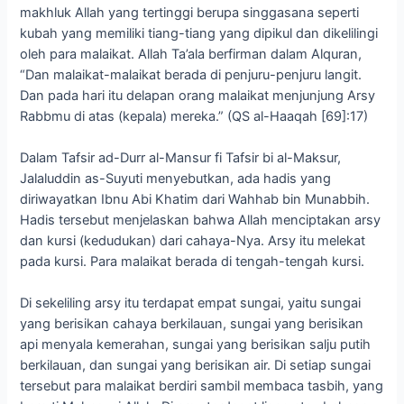
makhluk Allah yang tertinggi berupa singgasana seperti
kubah yang memiliki tiang-tiang yang dipikul dan dikelilingi
oleh para malaikat. Allah Ta’ala berfirman dalam Alquran,
“Dan malaikat-malaikat berada di penjuru-penjuru langit.
Dan pada hari itu delapan orang malaikat menjunjung Arsy
Rabbmu di atas (kepala) mereka.” (QS al-Haaqah [69]:17)
Dalam Tafsir ad-Durr al-Mansur fi Tafsir bi al-Maksur,
Jalaluddin as-Suyuti menyebutkan, ada hadis yang
diriwayatkan Ibnu Abi Khatim dari Wahhab bin Munabbih.
Hadis tersebut menjelaskan bahwa Allah menciptakan arsy
dan kursi (kedudukan) dari cahaya-Nya. Arsy itu melekat
pada kursi. Para malaikat berada di tengah-tengah kursi.
Di sekeliling arsy itu terdapat empat sungai, yaitu sungai
yang berisikan cahaya berkilauan, sungai yang berisikan
api menyala kemerahan, sungai yang berisikan salju putih
berkilauan, dan sungai yang berisikan air. Di setiap sungai
tersebut para malaikat berdiri sambil membaca tasbih, yang