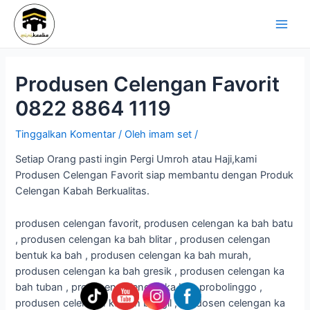
Lewati
Navigasi
Main
ke
pos
Men
konten
Produsen Celengan Favorit
0822 8864 1119
Tinggalkan Komentar
/ Oleh
imam set
/
Setiap Orang pasti ingin Pergi Umroh atau Haji,kami
Produsen Celengan Favorit siap membantu dengan Produk
Celengan Kabah Berkualitas.
produsen celengan favorit, produsen celengan ka bah batu
, produsen celengan ka bah blitar , produsen celengan
bentuk ka bah , produsen celengan ka bah murah,
produsen celengan ka bah gresik , produsen celengan ka
bah tuban , produsen celengan ka bah probolinggo ,
produsen celengan ka bah bangil , prodosen celengan ka