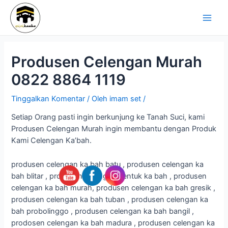
Lewati
Navigasi
Main
ke
pos
Men
konten
Produsen Celengan Murah
0822 8864 1119
Tinggalkan Komentar
/ Oleh
imam set
/
Setiap Orang pasti ingin berkunjung ke Tanah Suci, kami
Produsen Celengan Murah ingin membantu dengan Produk
Kami Celengan Ka’bah.
produsen celengan ka bah batu , produsen celengan ka
bah blitar , produsen celengan bentuk ka bah , produsen
celengan ka bah murah, produsen celengan ka bah gresik ,
produsen celengan ka bah tuban , produsen celengan ka
bah probolinggo , produsen celengan ka bah bangil ,
prodosen celengan ka bah madura , produsen celengan ka