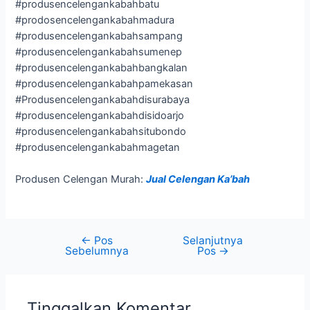
#produsencelengankabahbatu
#prodosencelengankabahmadura
#produsencelengankabahsampang
#produsencelengankabahsumenep
#produsencelengankabahbangkalan
#produsencelengankabahpamekasan
#Produsencelengankabahdisurabaya
#produsencelengankabahdisidoarjo
#produsencelengankabahsitubondo
#produsencelengankabahmagetan
Produsen Celengan Murah:
Jual Celengan Ka’bah
←
Pos
Selanjutnya
Sebelumnya
Pos
→
Tinggalkan Komentar