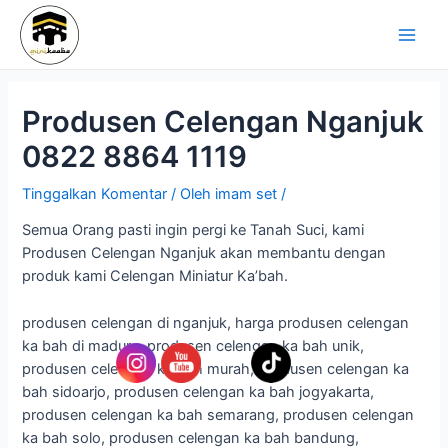
Lewati
Navigasi
Main
ke
pos
Men
konten
Produsen Celengan Nganjuk
0822 8864 1119
Tinggalkan Komentar
/ Oleh
imam set
/
Semua Orang pasti ingin pergi ke Tanah Suci, kami
Produsen Celengan Nganjuk akan membantu dengan
produk kami Celengan Miniatur Ka’bah.
produsen celengan di nganjuk, harga produsen celengan
ka bah di madura, produsen celengan ka bah unik,
produsen celengan ka bah murah, produsen celengan ka
bah sidoarjo, produsen celengan ka bah jogyakarta,
produsen celengan ka bah semarang, produsen celengan
ka bah solo, produsen celengan ka bah bandung,