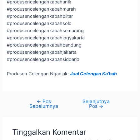
#produsencelengankabahunik
#produsencelengankabahmurah
#produsencelengankabahblitar
#produsencelengankabahsolo
#produsencelengankabahsemarang
#produsencelengankabahjogyakarta
#produsencelengankabahbandung
#produsencelengankabahjakarta
#produsencelengankabahsidoarjo
Produsen Celengan Nganjuk:
Jual Celengan Ka’bah
←
Pos
Selanjutnya
Sebelumnya
Pos
→
Tinggalkan Komentar