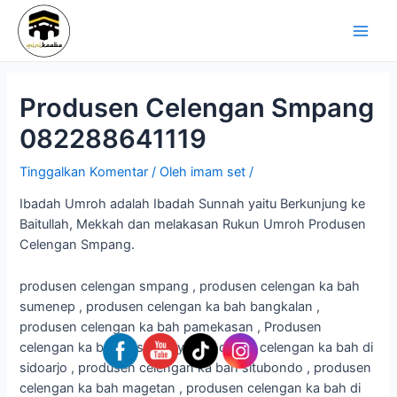
Lewati
Navigasi
Main
ke
pos
Men
konten
Produsen Celengan Smpang
082288641119
Tinggalkan Komentar
/ Oleh
imam set
/
Ibadah Umroh adalah Ibadah Sunnah yaitu Berkunjung ke
Baitullah, Mekkah dan melakasan Rukun Umroh Produsen
Celengan Smpang.
produsen celengan smpang , produsen celengan ka bah
sumenep , produsen celengan ka bah bangkalan ,
produsen celengan ka bah pamekasan , Produsen
celengan ka bah di surabaya, produsen celengan ka bah di
sidoarjo , produsen celengan ka bah situbondo , produsen
celengan ka bah magetan , produsen celengan ka bah di