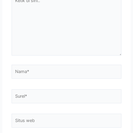
di
sini..
Nama*
Surel*
Situs
web