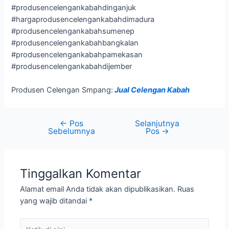
#produsencelengankabahdinganjuk
#hargaprodusencelengankabahdimadura
#produsencelengankabahsumenep
#produsencelengankabahbangkalan
#produsencelengankabahpamekasan
#produsencelengankabahdijember
Produsen Celengan Smpang:
Jual Celengan Kabah
←
Pos
Selanjutnya
Sebelumnya
Pos
→
Tinggalkan Komentar
Alamat email Anda tidak akan dipublikasikan.
Ruas
yang wajib ditandai
*
Ketik