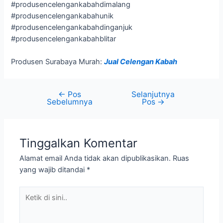
#produsencelengankabahdimalang
#produsencelengankabahunik
#produsencelengankabahdinganjuk
#produsencelengankabahblitar
Produsen Surabaya Murah:
Jual Celengan Kabah
←
Pos
Selanjutnya
Sebelumnya
Pos
→
Tinggalkan Komentar
Alamat email Anda tidak akan dipublikasikan.
Ruas
yang wajib ditandai
*
Ketik
di
sini..