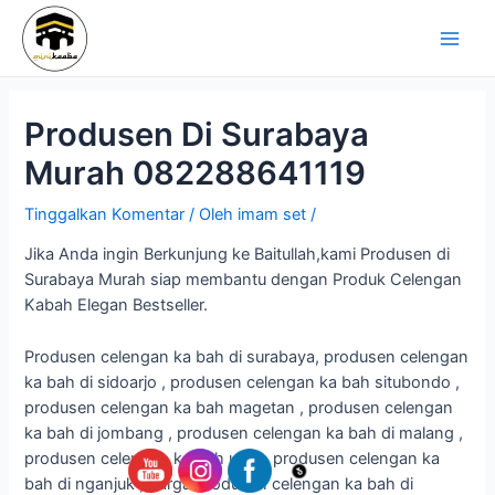
Lewati
Navigasi
Main
ke
pos
Men
konten
Produsen Di Surabaya
Murah 082288641119
Tinggalkan Komentar
/ Oleh
imam set
/
Jika Anda ingin Berkunjung ke Baitullah,kami Produsen di
Surabaya Murah siap membantu dengan Produk Celengan
Kabah Elegan Bestseller.
Produsen celengan ka bah di surabaya, produsen celengan
ka bah di sidoarjo , produsen celengan ka bah situbondo ,
produsen celengan ka bah magetan , produsen celengan
ka bah di jombang , produsen celengan ka bah di malang ,
produsen celengan ka bah unik , produsen celengan ka
bah di nganjuk , harga produsen celengan ka bah di