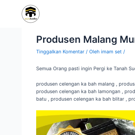
Lewati
Navigasi
ke
pos
konten
Produsen Malang Mu
Tinggalkan Komentar
/ Oleh
imam set
/
Semua Orang pasti ingin Pergi ke Tanah 
produsen celengan ka bah malang , produse
produsen celengan ka bah lamongan , prod
batu , produsen celengan ka bah blitar , 