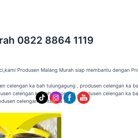
rah 0822 8864 1119
Suci,kami Produsen Malang Murah siap membantu dengan Pr
n celengan ka bah tulungagung , produsen celengan ka bah
usen celengan ka bah lamongan , produsen celengan ka ba
produsen celengan bentuk ka bah