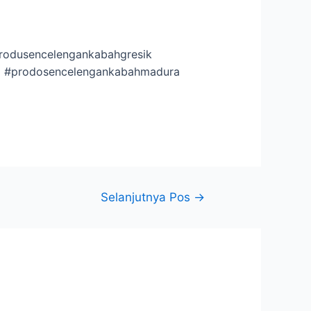
rodusencelengankabahgresik
l #prodosencelengankabahmadura
Selanjutnya Pos
→