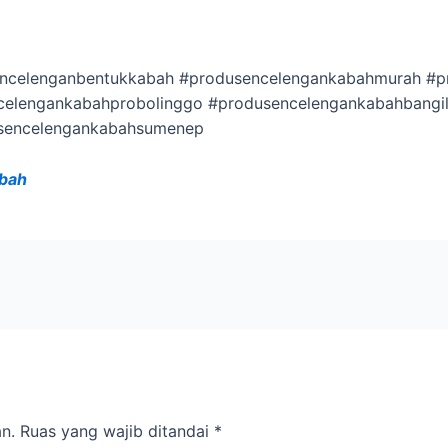
ncelenganbentukkabah #produsencelengankabahmurah #p
celengankabahprobolinggo #produsencelengankabahbangi
sencelengankabahsumenep
abah
n.
Ruas yang wajib ditandai
*