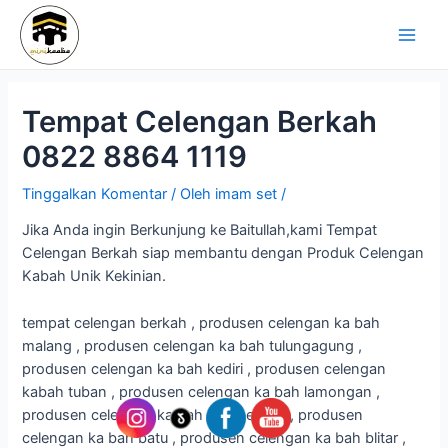
Lewati
Navigasi
Main
ke
pos
Men
konten
Tempat Celengan Berkah
0822 8864 1119
Tinggalkan Komentar
/ Oleh
imam set
/
Jika Anda ingin Berkunjung ke Baitullah,kami Tempat
Celengan Berkah siap membantu dengan Produk Celengan
Kabah Unik Kekinian.
tempat celengan berkah , produsen celengan ka bah
malang , produsen celengan ka bah tulungagung ,
produsen celengan ka bah kediri , produsen celengan
kabah tuban , produsen celengan ka bah lamongan ,
produsen celengan ka bah bojonegoro , produsen
celengan ka bah batu , produsen celengan ka bah blitar ,