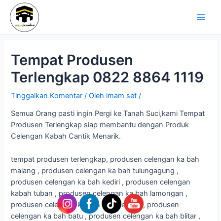
Lewati
Navigasi
Main
ke
pos
Men
konten
Tempat Produsen
Terlengkap 0822 8864 1119
Tinggalkan Komentar
/ Oleh
imam set
/
Semua Orang pasti ingin Pergi ke Tanah Suci,kami Tempat
Produsen Terlengkap siap membantu dengan Produk
Celengan Kabah Cantik Menarik.
tempat produsen terlengkap, produsen celengan ka bah
malang , produsen celengan ka bah tulungagung ,
produsen celengan ka bah kediri , produsen celengan
kabah tuban , produsen celengan ka bah lamongan ,
produsen celengan ka bah bojonegoro , produsen
celengan ka bah batu , produsen celengan ka bah blitar ,