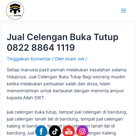
Lewati
Navigasi
Main
ke
pos
Men
konten
Jual Celengan Buka Tutup
0822 8864 1119
Tinggalkan Komentar
/ Oleh
imam set
/
Setiap manusia pasti pernah melakukan kesalahan selama
hidupnya. Jual Celengan Buka Tutup Bagi seorang muslim
ketika melakukan perbuatan salah dan dosa, Islam
memerintahkan untuk bertaubat dengan meminta ampun
kepada Allah SWT.
jual celengan buka tutup, tempat jual celengan di bandung,
jual celengan tanah liat di bandung, tempat jual celengan
kaleng di bandung, tempat jual celengan tanah liat di
bandung, jual cetakan celengan, jual celengan kaleng