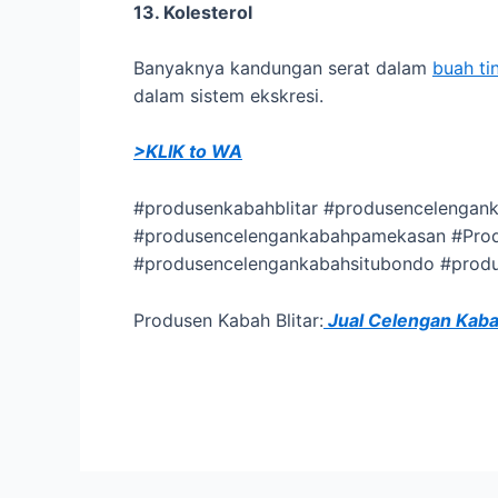
13. Kolesterol
Banyaknya kandungan serat dalam
buah ti
dalam sistem ekskresi.
>KLIK to WA
#produsenkabahblitar #produsencelenga
#produsencelengankabahpamekasan #Prod
#produsencelengankabahsitubondo #prod
Produsen Kabah Blitar:
Jual Celengan Kab