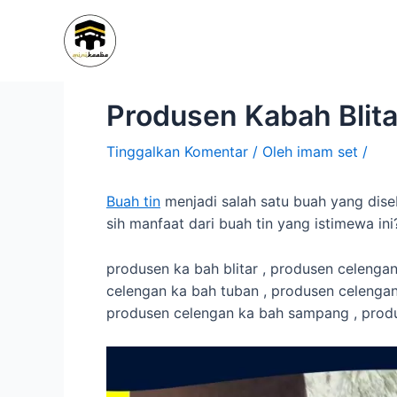
Lewati
Navigasi
ke
pos
konten
Produsen Kabah Blit
Tinggalkan Komentar
/ Oleh
imam set
/
Buah tin
menjadi salah satu buah yang dise
sih manfaat dari buah tin yang istimewa ini
produsen ka bah blitar , produsen celenga
celengan ka bah tuban , produsen celengan
produsen celengan ka bah sampang , prod