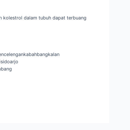
n kolestrol dalam tubuh dapat terbuang
encelengankabahbangkalan
sidoarjo
mbang