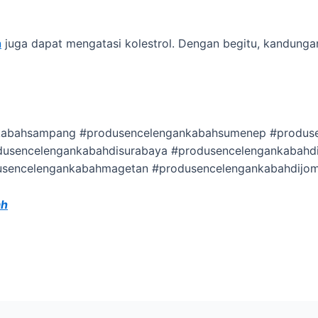
n
juga dapat mengatasi kolestrol. Dengan begitu, kandunga
nkabahsampang #produsencelengankabahsumenep #produs
usencelengankabahdisurabaya #produsencelengankabahdi
usencelengankabahmagetan #produsencelengankabahdijo
ah