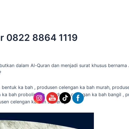
ar 0822 8864 1119
butkan dalam Al-Quran dan menjadi surat khusus bernama A
?
n bentuk ka bah , produsen celengan ka bah murah, produse
 ka bah probolinggo , produsen celengan ka bah bangil , 
usen celengan ka bah sumenep