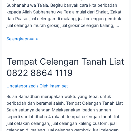
Subhanahu wa Ta’ala. Begitu banyak cara kita beribadah
kepada Allah Subhanahu wa Ta’ala mulai dari Shalat, Zakat,
dan Puasa. jual celengan di malang, jual celengan gembok,
jual celengan murah grosir, jual grosir celengan kaleng, …
Selengkapnya »
Tempat
Tempat Celengan Tanah Liat
Celengan
0822 8864 1119
Tanah
Liat
0822
Uncategorized
/ Oleh
imam set
8864
Bulan Ramadhan merupakan waktu yang tepat untuk
1119
beribadah dan beramal saleh. Tempat Celengan Tanah Liat
Salah satunya dengan Melaksanakan ibadah sunnah
seperti sholat dhuha 4 rakaat. tempat celengan tanah liat ,
jual cetakan celengan, jual celengan kaleng custom, jual
celengan di malang, jual celengan gembok, jual celengan