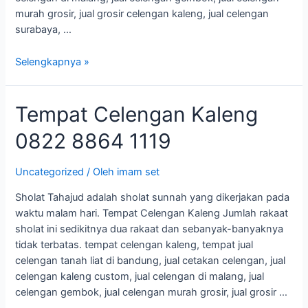
murah grosir, jual grosir celengan kaleng, jual celengan
surabaya, …
Selengkapnya »
Tempat
Tempat Celengan Kaleng
Celengan
0822 8864 1119
Kaleng
0822
8864
Uncategorized
/ Oleh
imam set
1119
Sholat Tahajud adalah sholat sunnah yang dikerjakan pada
waktu malam hari. Tempat Celengan Kaleng Jumlah rakaat
sholat ini sedikitnya dua rakaat dan sebanyak-banyaknya
tidak terbatas. tempat celengan kaleng, tempat jual
celengan tanah liat di bandung, jual cetakan celengan, jual
celengan kaleng custom, jual celengan di malang, jual
celengan gembok, jual celengan murah grosir, jual grosir …