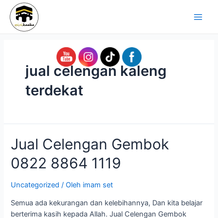
Lewati
Main
ke
Men
konten
jual celengan kaleng
terdekat
Jual
Jual Celengan Gembok
Celengan
0822 8864 1119
Gembok
0822
8864
Uncategorized
/ Oleh
imam set
1119
Semua ada kekurangan dan kelebihannya, Dan kita belajar
berterima kasih kepada Allah. Jual Celengan Gembok