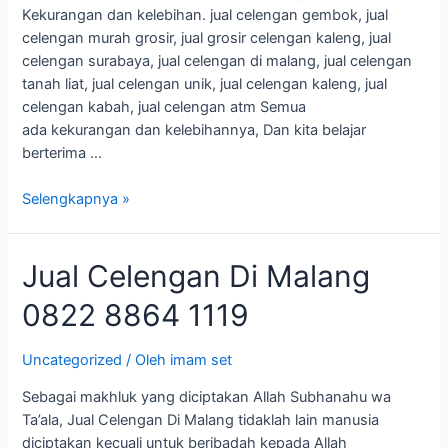
Kekurangan dan kelebihan. jual celengan gembok, jual
celengan murah grosir, jual grosir celengan kaleng, jual
celengan surabaya, jual celengan di malang, jual celengan
tanah liat, jual celengan unik, jual celengan kaleng, jual
celengan kabah, jual celengan atm Semua
ada kekurangan dan kelebihannya, Dan kita belajar
berterima …
Selengkapnya »
Jual
Jual Celengan Di Malang
Celengan
0822 8864 1119
Di
Malang
0822
Uncategorized
/ Oleh
imam set
8864
Sebagai makhluk yang diciptakan Allah Subhanahu wa
1119
Ta’ala, Jual Celengan Di Malang tidaklah lain manusia
diciptakan kecuali untuk beribadah kepada Allah