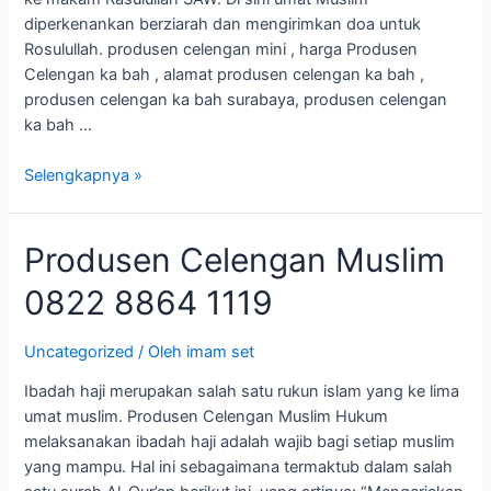
diperkenankan berziarah dan mengirimkan doa untuk
Rosulullah. produsen celengan mini , harga Produsen
Celengan ka bah , alamat produsen celengan ka bah ,
produsen celengan ka bah surabaya, produsen celengan
ka bah …
Selengkapnya »
Produsen
Produsen Celengan Muslim
Celengan
0822 8864 1119
Muslim
0822
8864
Uncategorized
/ Oleh
imam set
1119
Ibadah haji merupakan salah satu rukun islam yang ke lima
umat muslim. Produsen Celengan Muslim Hukum
melaksanakan ibadah haji adalah wajib bagi setiap muslim
yang mampu. Hal ini sebagaimana termaktub dalam salah