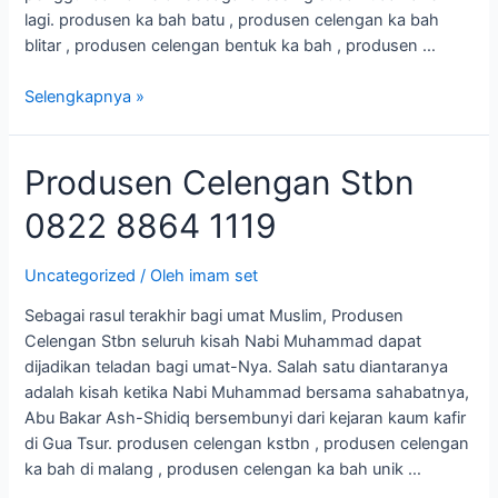
lagi. produsen ka bah batu , produsen celengan ka bah
blitar , produsen celengan bentuk ka bah , produsen …
Selengkapnya »
Produsen
Produsen Celengan Stbn
Celengan
0822 8864 1119
Stbn
0822
8864
Uncategorized
/ Oleh
imam set
1119
Sebagai rasul terakhir bagi umat Muslim, Produsen
Celengan Stbn seluruh kisah Nabi Muhammad dapat
dijadikan teladan bagi umat-Nya. Salah satu diantaranya
adalah kisah ketika Nabi Muhammad bersama sahabatnya,
Abu Bakar Ash-Shidiq bersembunyi dari kejaran kaum kafir
di Gua Tsur. produsen celengan kstbn , produsen celengan
ka bah di malang , produsen celengan ka bah unik …