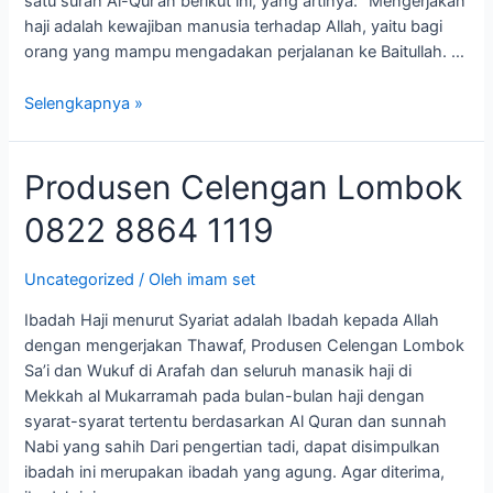
satu surah Al-Qur’an berikut ini, yang artinya: “Mengerjakan
haji adalah kewajiban manusia terhadap Allah, yaitu bagi
orang yang mampu mengadakan perjalanan ke Baitullah. …
Selengkapnya »
Produsen
Produsen Celengan Lombok
Celengan
0822 8864 1119
Lombok
0822
8864
Uncategorized
/ Oleh
imam set
1119
Ibadah Haji menurut Syariat adalah Ibadah kepada Allah
dengan mengerjakan Thawaf, Produsen Celengan Lombok
Sa’i dan Wukuf di Arafah dan seluruh manasik haji di
Mekkah al Mukarramah pada bulan-bulan haji dengan
syarat-syarat tertentu berdasarkan Al Quran dan sunnah
Nabi yang sahih Dari pengertian tadi, dapat disimpulkan
ibadah ini merupakan ibadah yang agung. Agar diterima,