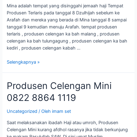
1119
Mina adalah tempat yang disinggahi jemaah haji Tempat
Produsen Terlaris pada tanggal 8 Dzulhijah sebelum ke
Arafah dan mereka yang berada di Mina tanggal 8 sampai
tanggal 9 kemudian menuju Arafah. tempat produsen
terlaris , produsen celengan ka bah malang , produsen
celengan ka bah tulungagung , produsen celengan ka bah
kediri , produsen celengan kabah …
Selengkapnya »
Produsen
Produsen Celengan Mini
Celengan
0822 8864 1119
Mini
0822
8864
Uncategorized
/ Oleh
imam set
1119
Saat melaksanakan ibadah Haji atau umroh, Produsen
Celengan Mini kurang afdhol rasanya jika tidak berkunjung
ke makam Rasulullah SAW. Di sini umat Muslim