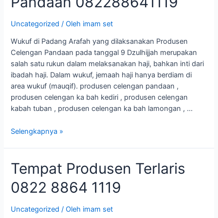
Pandaan 082288641119
Pandaan
082288641119
Uncategorized
/ Oleh
imam set
Wukuf di Padang Arafah yang dilaksanakan Produsen
Celengan Pandaan pada tanggal 9 Dzulhijjah merupakan
salah satu rukun dalam melaksanakan haji, bahkan inti dari
ibadah haji. Dalam wukuf, jemaah haji hanya berdiam di
area wukuf (mauqif). produsen celengan pandaan ,
produsen celengan ka bah kediri , produsen celengan
kabah tuban , produsen celengan ka bah lamongan , …
Selengkapnya »
Tempat
Tempat Produsen Terlaris
Produsen
0822 8864 1119
Terlaris
0822
8864
Uncategorized
/ Oleh
imam set