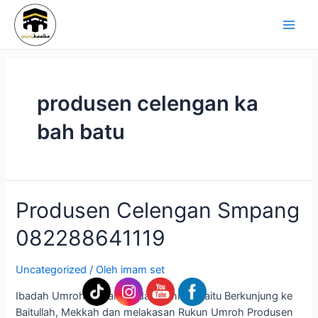
Lewati
Navigasi
Main
ke
pos
Men
konten
produsen celengan ka
bah batu
Produsen
Produsen Celengan Smpang
Celengan
082288641119
Smpang
082288641119
Uncategorized
/ Oleh
imam set
Ibadah Umroh adalah Ibadah Sunnah yaitu Berkunjung ke
Baitullah, Mekkah dan melakasan Rukun Umroh Produsen