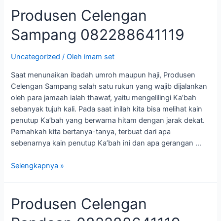
Produsen
Produsen Celengan
Celengan
Sampang 082288641119
Sampang
082288641119
Uncategorized
/ Oleh
imam set
Saat menunaikan ibadah umroh maupun haji, Produsen
Celengan Sampang salah satu rukun yang wajib dijalankan
oleh para jamaah ialah thawaf, yaitu mengelilingi Ka’bah
sebanyak tujuh kali. Pada saat inilah kita bisa melihat kain
penutup Ka’bah yang berwarna hitam dengan jarak dekat.
Pernahkah kita bertanya-tanya, terbuat dari apa
sebenarnya kain penutup Ka’bah ini dan apa gerangan …
Selengkapnya »
Produsen
Produsen Celengan
Celengan